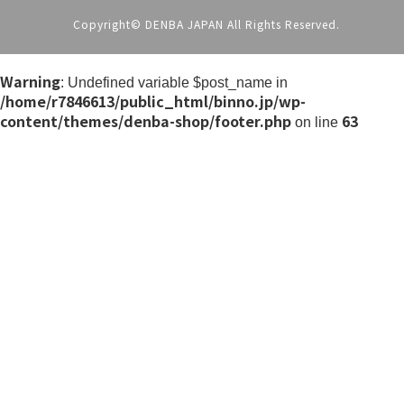
Copyright© DENBA JAPAN All Rights Reserved.
Warning
: Undefined variable $post_name in
/home/r7846613/public_html/binno.jp/wp-
content/themes/denba-shop/footer.php
63
on line