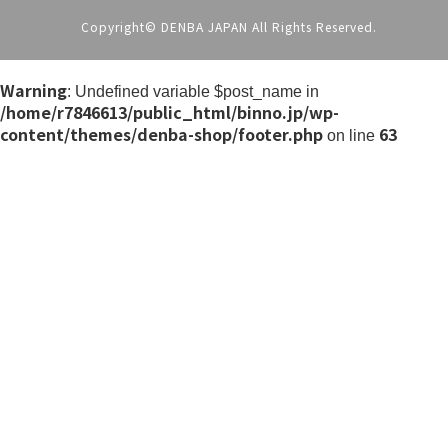
Copyright© DENBA JAPAN All Rights Reserved.
Warning
: Undefined variable $post_name in
/home/r7846613/public_html/binno.jp/wp-
content/themes/denba-shop/footer.php
63
on line